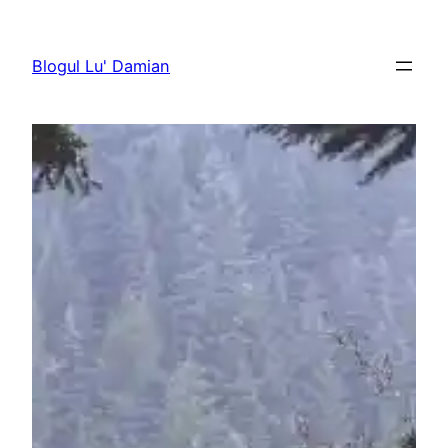
Sari
la
Blogul Lu' Damian
conținut