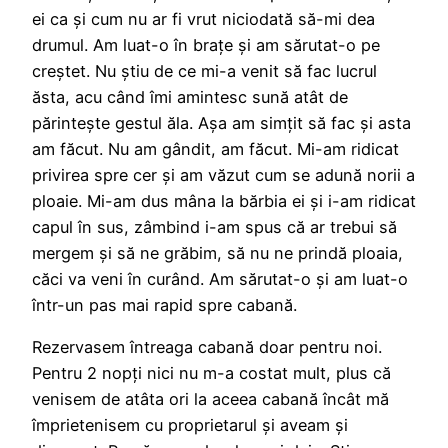
ei ca și cum nu ar fi vrut niciodată să-mi dea
drumul. Am luat-o în brațe și am sărutat-o pe
creștet. Nu știu de ce mi-a venit să fac lucrul
ăsta, acu când îmi amintesc sună atât de
părintește gestul ăla. Așa am simțit să fac și asta
am făcut. Nu am gândit, am făcut. Mi-am ridicat
privirea spre cer și am văzut cum se adună norii a
ploaie. Mi-am dus mâna la bărbia ei și i-am ridicat
capul în sus, zâmbind i-am spus că ar trebui să
mergem și să ne grăbim, să nu ne prindă ploaia,
căci va veni în curând. Am sărutat-o și am luat-o
într-un pas mai rapid spre cabană.
Rezervasem întreaga cabană doar pentru noi.
Pentru 2 nopți nici nu m-a costat mult, plus că
venisem de atâta ori la aceea cabană încât mă
împrietenisem cu proprietarul și aveam și