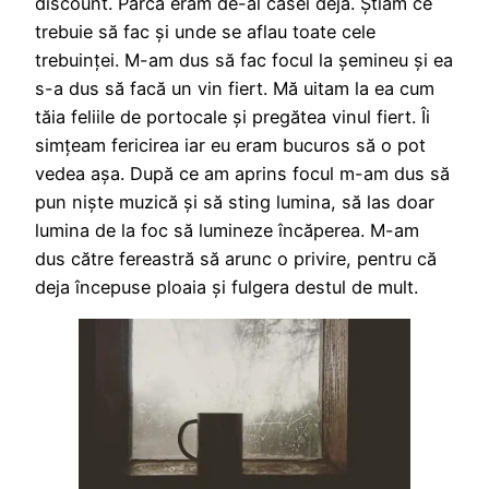
discount. Parcă eram de-al casei deja. Știam ce
trebuie să fac și unde se aflau toate cele
trebuinței. M-am dus să fac focul la șemineu și ea
s-a dus să facă un vin fiert. Mă uitam la ea cum
tăia feliile de portocale și pregătea vinul fiert. Îi
simțeam fericirea iar eu eram bucuros să o pot
vedea așa. După ce am aprins focul m-am dus să
pun niște muzică și să sting lumina, să las doar
lumina de la foc să lumineze încăperea. M-am
dus către fereastră să arunc o privire, pentru că
deja începuse ploaia și fulgera destul de mult.