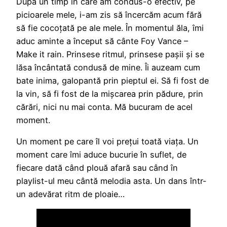
După un timp în care am condus-o efectiv, pe
picioarele mele, i-am zis să încercăm acum fără
să fie cocoțată pe ale mele. În momentul ăla, îmi
aduc aminte a început să cânte Foy Vance –
Make it rain. Prinsese ritmul, prinsese pașii și se
lăsa încântată condusă de mine. Îi auzeam cum
bate inima, galopantă prin pieptul ei. Să fi fost de
la vin, să fi fost de la mișcarea prin pădure, prin
cărări, nici nu mai conta. Mă bucuram de acel
moment.
Un moment pe care îl voi prețui toată viața. Un
moment care îmi aduce bucurie în suflet, de
fiecare dată când plouă afară sau când în
playlist-ul meu cântă melodia asta. Un dans într-
un adevărat ritm de ploaie…