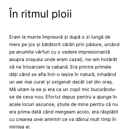
În ritmul ploii
Eram la munte împreună și după o zi lungă de
mers pe jos și bătătorit cărări prin pădure, urcând
pe anumite vârfuri cu o vedere impresionantă
asupra orașului unde eram cazați, ne-am hotărât
să ne întoarcem la cabană. Era printre primele
dăți când se afla într-o ieșire în natură, inhalând
un aer mai curat și oxigenat decât cel din oraș.
Mă uitam la ea și era ca un copil mic bucurându-
se de ceva nou. Efortul depus pentru a ajunge în
acele locuri ascunse, știute de mine pentru că nu
era prima dată când mergeam acolo, era răsplătit
cu crearea unei amintiri ce va dăinui mult timp în
mintea ei.