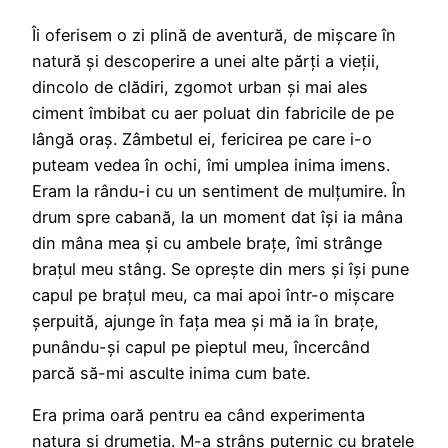
Îi oferisem o zi plină de aventură, de mișcare în
natură și descoperire a unei alte părți a vieții,
dincolo de clădiri, zgomot urban și mai ales
ciment îmbibat cu aer poluat din fabricile de pe
lângă oraș. Zâmbetul ei, fericirea pe care i-o
puteam vedea în ochi, îmi umplea inima imens.
Eram la rându-i cu un sentiment de mulțumire. În
drum spre cabană, la un moment dat își ia mâna
din mâna mea și cu ambele brațe, îmi strânge
brațul meu stâng. Se oprește din mers și își pune
capul pe brațul meu, ca mai apoi într-o mișcare
șerpuită, ajunge în fața mea și mă ia în brațe,
punându-și capul pe pieptul meu, încercând
parcă să-mi asculte inima cum bate.
Era prima oară pentru ea când experimenta
natura și drumeția. M-a strâns puternic cu brațele