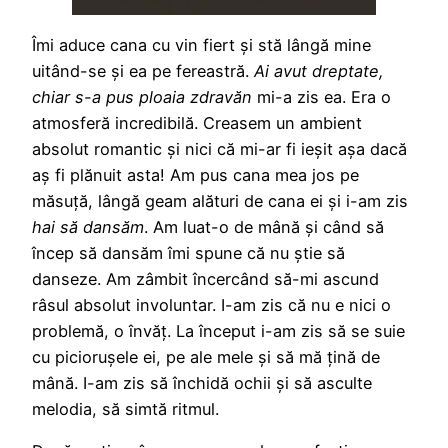
Îmi aduce cana cu vin fiert și stă lângă mine
uitând-se și ea pe fereastră.
Ai avut dreptate,
chiar s-a pus ploaia zdravăn
mi-a zis ea. Era o
atmosferă incredibilă. Creasem un ambient
absolut romantic și nici că mi-ar fi ieșit așa dacă
aș fi plănuit asta! Am pus cana mea jos pe
măsuță, lângă geam alături de cana ei și i-am zis
hai să dansăm
. Am luat-o de mână și când să
încep să dansăm îmi spune că nu știe să
danseze. Am zâmbit încercând să-mi ascund
râsul absolut involuntar. I-am zis că nu e nici o
problemă, o învăț. La început i-am zis să se suie
cu piciorușele ei, pe ale mele și să mă țină de
mână. I-am zis să închidă ochii și să asculte
melodia, să simtă ritmul.