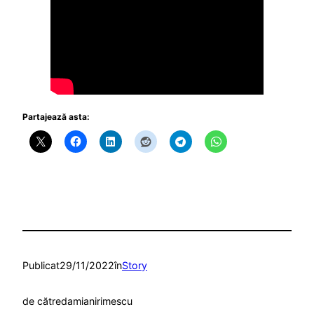
Partajează asta:
Publicat
29/11/2022
în
Story
de către
damianirimescu